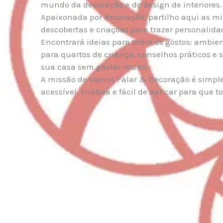
mundo da decoração e do design de interiores.
Apaixonada por decoração, partilho aqui as mi
descobertas e criações para trazer personalida
Encontrará ideias para todos os gostos: ambien
para quartos de criança, conselhos práticos e
sua casa sem gastar muito.
A missão de Vamos Falar & Decoração é simple
acessível, criativa e fácil de aplicar para que 