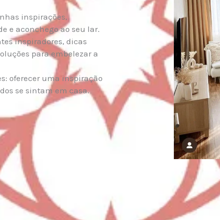
nhas inspirações,
de e aconchego ao seu lar.
tes inspiradores, dicas
 soluções para embelezar a
s: oferecer uma inspiração
todos se sintam em casa.