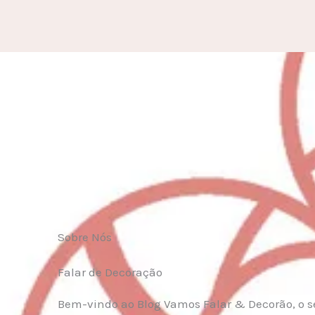
Sobre Nós
Falar de Decoração
Bem-vindo ao Blog Vamos Falar & Decorão, o s