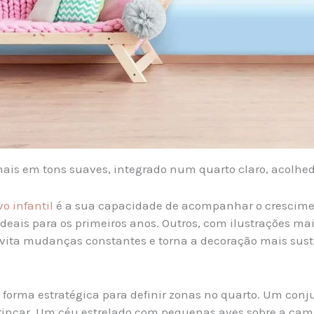
mais em tons suaves, integrado num quarto claro, acolhed
vo infantil
é a sua capacidade de acompanhar o crescime
 ideais para os primeiros anos. Outros, com ilustrações m
vita mudanças constantes e torna a decoração mais sust
e forma estratégica para definir zonas no quarto. Um con
brincar. Um céu estrelado com pequenas aves sobre a cam