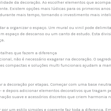
bilidade da decoração. Ao escolher elementos que acomp
te. Existem opções mais lúdicas para os primeiros anos 
durante mais tempo, tornando o investimento mais inteli
dar a organizar o espaço. Um mural ou vinil pode delimit
um espaço de descanso ou um canto de estudo. Esta divis
ça.
etalhes que fazem a diferença
ncional, não é necessário exagerar na decoração. O segre
es compactas e soluções multi funcionais ajudam a man
r a decoração por etapas. Começar com uma base neutra 
— e depois adicionar elementos decorativos que tragam pe
nação suave e acessórios discretos que criem harmonia n
por um estilo simples e coerente faz toda a diferença. 